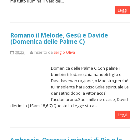
ma tutto illumina; il velo del...
Leggi
Romano il Melode, Gesù e Davide
(Domenica delle Palme C)
08:22
Inserito da
Sergio Oliva
Domenica delle Palme C Con palme i
bambini ti lodano,chiamandoti figlio di
David:avevan ragione, o Maestro,perché
tu l’insolente hai uccisoGolia spirituale.Le
danzatrici dopo la vittoriacosì
l’acclamarono:Saul mille ne uccise, David
diecimila (1Sam 18,6-7).Questo la Legge sta a...
Leggi
Ambrogio, Osserva i misteri di Dio e la