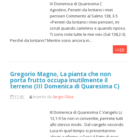
IV Domenica di Quaresima C
Agostino, Penetri da lontano i miei
pensieri Commento al Salmo 138, 3-5
«Penetri da lontano i miei pensieri, mi
scruti quando cammino e quando riposo.
Ti sono note tutte le mie vie» (Sal 138,2-3).
Perché da lontano? Mentre sono ancora in...
Leggi
Gregorio Magno, La pianta che non
porta frutto occupa inutilmente il
terreno (III Domenica di Quaresima C)
17:45
Inserito da
Sergio Oliva
III Domenica di Quaresima C Vangelo Lc
13,1-9 Se non vi convertite, perirete tutti
allo stesso modo. Dal vangelo secondo
Luca In quel tempo si presentarono
alcuni a riferire a Gesù il fatto di quei