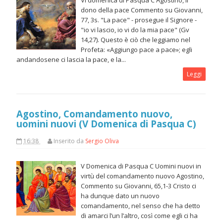
VI domenica di Pasqua C Agostino, Il
dono della pace Commento su Giovanni,
77, 3s. "La pace" - prosegue il Signore -
"io vi lascio, io vi do la mia pace" (Gv
14,27). Questo è ciò che leggiamo nel
Profeta: «Aggiungo pace a pace»; egli
andandosene ci lascia la pace, e la...
Leggi
Agostino, Comandamento nuovo,
uomini nuovi (V Domenica di Pasqua C)
16:38
Inserito da
Sergio Oliva
V Domenica di Pasqua C Uomini nuovi in
virtù del comandamento nuovo Agostino,
Commento su Giovanni, 65,1-3 Cristo ci
ha dunque dato un nuovo
comandamento, nel senso che ha detto
di amarci l’un l’altro, così come egli ci ha