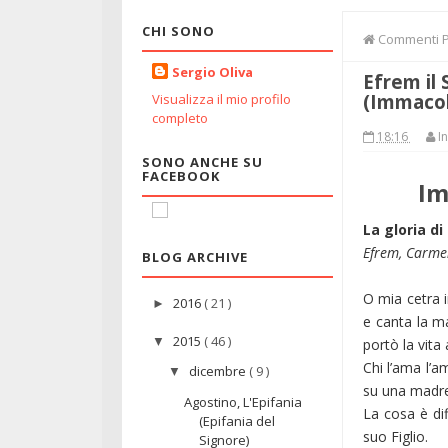
CHI SONO
Commenti Pat
Sergio Oliva
Efrem il 
(Immacol
Visualizza il mio profilo
completo
18:16
In
SONO ANCHE SU
FACEBOOK
Im
La gloria d
Efrem, Carme
BLOG ARCHIVE
O mia cetra i
2016
( 21 )
►
e canta la ma
2015
( 46 )
▼
portò la vit
Chi l’ama l’a
dicembre
( 9 )
▼
su una madre
Agostino, L'Epifania
La cosa è dif
(Epifania del
suo Figlio.
Signore)