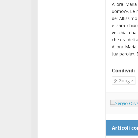
Allora Maria
uomo?». Le ri
dell’Altissim
e sarà chiam
vecchiaia ha
che era detta
Allora Maria
tua parola». E
Condividi
Google
Articoli co