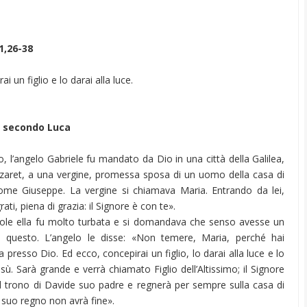
1,26-38
i un figlio e lo darai alla luce.
o secondo Luca
, l’angelo Gabriele fu mandato da Dio in una città della Galilea,
aret, a una vergine, promessa sposa di un uomo della casa di
ome Giuseppe. La vergine si chiamava Maria. Entrando da lei,
rati, piena di grazia: il Signore è con te».
ole ella fu molto turbata e si domandava che senso avesse un
 questo. L’angelo le disse: «Non temere, Maria, perché hai
a presso Dio. Ed ecco, concepirai un figlio, lo darai alla luce e lo
ù. Sarà grande e verrà chiamato Figlio dell’Altissimo; il Signore
 il trono di Davide suo padre e regnerà per sempre sulla casa di
 suo regno non avrà fine».