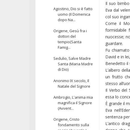
Il suo bimbo
Agostino, Dio si è fatto
Eva dal velen
uomo (II Domenica
col suo ingan
dopo Na...
Come il Mon
formidabile
Origene, Gesù fra i
dottori del
nuocesse; no
tempio(Santa
guardare.
Famig...
Fu chiamato 
David e in le
Sedulio, Salve Madre
Benedetto il
Santa (Maria Madre
di Dio)
L’albero dell
un frutto ch
Anonimo IX secolo, Il
stesso all’uo
Natale del Signore
Il Verbo del 
essa lo conce
Ambrogio, L'anima mia
magnifica il Signore
È grande il m
(Avvent...
Eva nell’Ede
sentenza per 
Origene, Cristo
L’antico drag
fondamento sulla