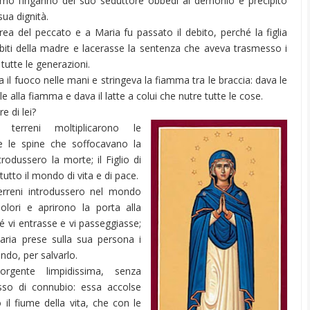
ò l’inganno del suo seduttore obbedì al demonio e precipitò
sua dignità.
rea del peccato e a Maria fu passato il debito, perché la figlia
biti della madre e lacerasse la sentenza che aveva trasmesso i
 tutte le generazioni.
 il fuoco nelle mani e stringeva la fiamma tra le braccia: dava le
alla fiamma e dava il latte a colui che nutre tutte le cose.
re di lei?
 terreni moltiplicarono le
e le spine che soffocavano la
ntrodussero la morte; il Figlio di
tutto il mondo di vita e di pace.
erreni introdussero nel mondo
olori e aprirono la porta alla
é vi entrasse e vi passeggiasse;
 Maria prese sulla sua persona i
ndo, per salvarlo.
rgente limpidissima, senza
sso di connubio: essa accolse
 il fiume della vita, che con le