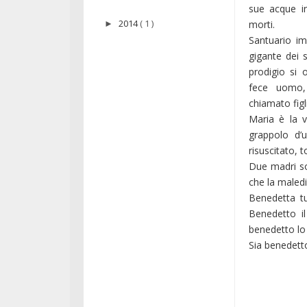
sue acque ir
2014
( 1 )
morti.
►
Santuario im
gigante dei 
prodigio si 
fece uomo
chiamato figl
Maria è la v
grappolo d’
risuscitato, 
Due madri so
che la maled
Benedetta tu
Benedetto il
benedetto lo 
Sia benedett