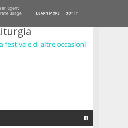
user-agent
erate usage
LEARN MORE
GOT IT
iturgia
a festiva e di altre occasioni