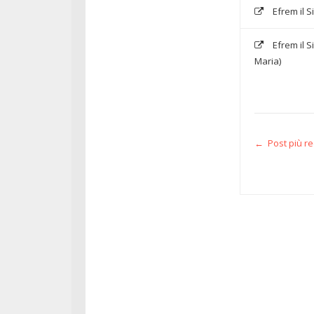
Efrem il S
Efrem il 
Maria)
← Post più r