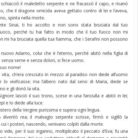
 schiacciò il maledetto serpente e ne fracassò il capo, e risanò
o, che il dragone omicida aveva gettato contro di lei e l’aveva,
no, spinta nella morte.
te Sinai, ti ho accolto e non sono stata bruciata dal tuo
 fuoco, perché tu hai fatto in modo che il tuo fuoco non mi
n mi ha bruciata quella tua fiamma, che i Serafini non possono
nuovo Adamo, colui che è l’eterno, perché abitò nella figlia di
i, senza seme e senza dolori, si fece uomo.
 suo nome!
a vita, ch’era cresciuto in mezzo al paradiso non diede all’uomo
e lo vivificasse; ma l’albero nato dal seno di Maria, diede se
mo e gli donò la vita.
Signore lasciò il suo trono, scese in una fanciulla e abitò in lei;
pì e lo diede alla luce.
istero della Vergine purissima e supera ogni lingua.
n diventò rea; il malvagio serpente scrisse, firmò e sigillò la
cui i posteri, nascendo, venivano colpiti dalla morte.
o vide, per il suo inganno, moltiplicato il peccato d’Eva; fu una