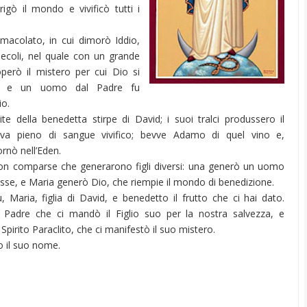
rigò il mondo e vivificò tutti i
macolato, in cui dimorò Iddio,
secoli, nel quale con un grande
operò il mistero per cui Dio si
, e un uomo dal Padre fu
io.
ite della benedetta stirpe di David; i suoi tralci produssero il
uva pieno di sangue vivifico; bevve Adamo di quel vino e,
tornò nell’Eden.
n comparse che generarono figli diversi: una generò un uomo
isse, e Maria generò Dio, che riempie il mondo di benedizione.
, Maria, figlia di David, e benedetto il frutto che ci hai dato.
 Padre che ci mandò il Figlio suo per la nostra salvezza, e
Spirito Paraclito, che ci manifestò il suo mistero.
o il suo nome.