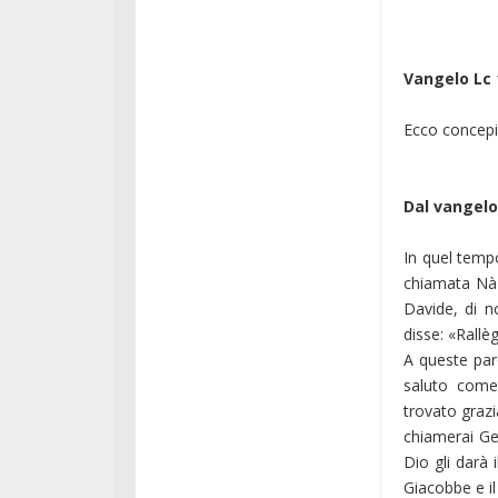
Vangelo Lc 
Ecco concepira
Dal vangel
In quel tempo
chiamata Nàz
Davide, di n
disse: «Rallèg
A queste par
saluto come
trovato grazi
chiamerai Ges
Dio gli darà
Giacobbe e il