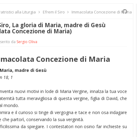
ristici alla Liturgia
Efrem il Siro
Immacolata Concezione di Maria
Siro, La gloria di Maria, madre di Gesù
ata Concezione di Maria)
serito da
Sergio Oliva
macolata Concezione di Maria
i Maria, madre di Gesù
n 18, 1
nventa nuovi motivi in lode di Maria Vergine, innalza la tua voce
ternità tutta meravigliosa di questa vergine, figlia di David, che
a al mondo.
mmira e il curioso si tinge di vergogna e tace e non osa indagare
 che partorì, conservando la sua verginità.
ficilissima da spiegare. I contestatori non osino far inchieste su