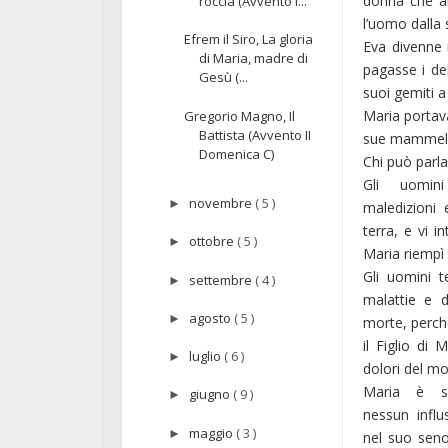
donna che am
roccia (Avvento I...
l’uomo dalla 
Efrem il Siro, La gloria
Eva divenne 
di Maria, madre di
pagasse i de
Gesù (...
suoi gemiti a
Maria portava
Gregorio Magno, Il
Battista (Avvento II
sue mammelle 
Domenica C)
Chi può parla
Gli uomini
novembre
( 5 )
►
maledizioni 
terra, e vi i
ottobre
( 5 )
►
Maria riempì 
Gli uomini t
settembre
( 4 )
►
malattie e d
agosto
( 5 )
►
morte, perch
il Figlio di
luglio
( 6 )
►
dolori del mo
Maria è so
giugno
( 9 )
►
nessun influ
maggio
( 3 )
►
nel suo seno